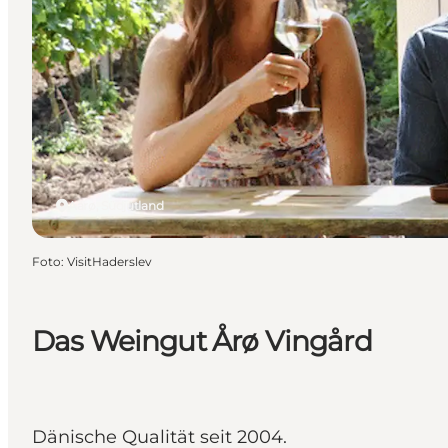
Aarø, Südjütland
Foto
:
VisitHaderslev
Das Weingut Årø Vingård
Dänische Qualität seit 2004.