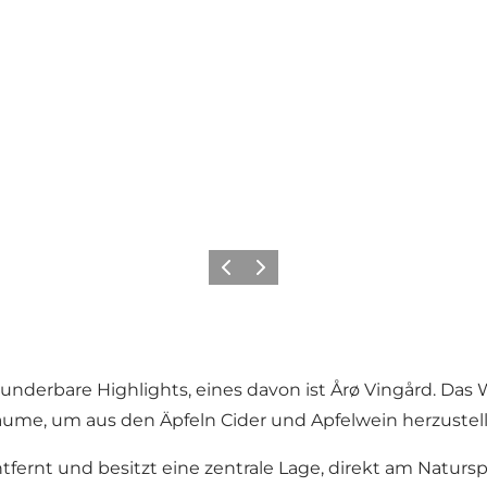
Zurück
Weiter
 wunderbare Highlights, eines davon ist Årø Vingård. Da
me, um aus den Äpfeln Cider und Apfelwein herzustell
fernt und besitzt eine zentrale Lage, direkt am Naturspi