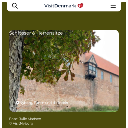
Schlösser & Herrensitze
Inspiration
Regionen
Erlebnisse
Unterkünfte
Reiseplanung
Nyborg, Fünen und die Inseln
Foto
:
Julie Madsen
©
VisitNyborg