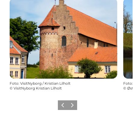
Foto
:
VisitNyborg / Kristian Lilholt
Foto
:
©
VisitNyborg Kristian Lilholt
©
Østf
Zurück
Weiter