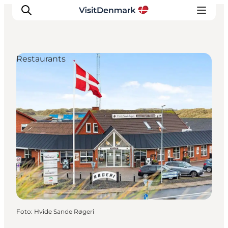
Restaurants
Inspiration
Regionen
Erlebnisse
Unterkünfte
Reiseplanung
Foto
:
Hvide Sande Røgeri