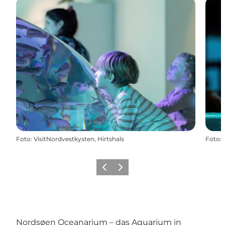
Foto
:
VisitNordvestkysten, Hirtshals
Foto
:
Zurück
Weiter
Nordsøen Oceanarium – das Aquarium in