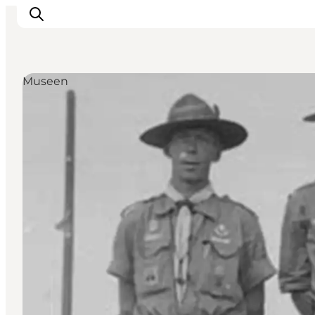
Museen
Inspiration
Regionen
Erlebnisse
Unterkünfte
Reiseplanung