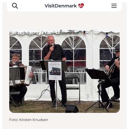
Kulturhäuser / Musikbühnen
Inspiration
Regionen
Erlebnisse
Unterkünfte
Reiseplanung
Foto
:
Kirsten Knudsen