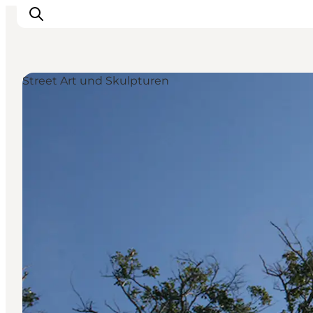
Street Art und Skulpturen
Inspiration
Regionen
Erlebnisse
Unterkünfte
Reiseplanung