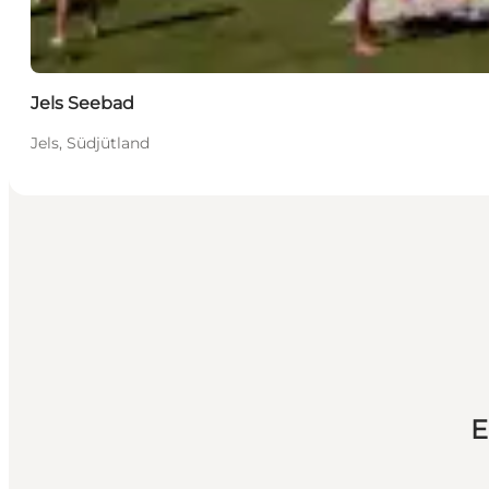
Jels Seebad
Jels, Südjütland
E