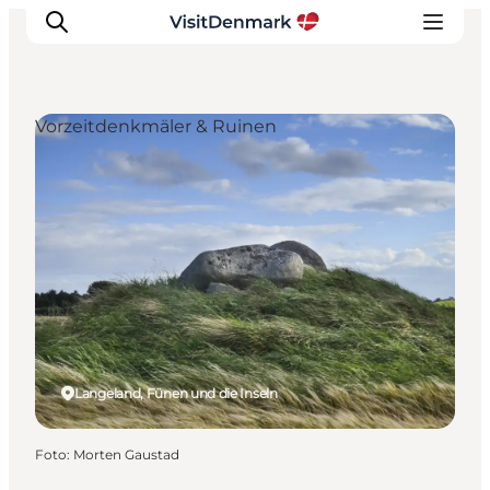
Vorzeitdenkmäler & Ruinen
Inspiration
Regionen
Erlebnisse
Unterkünfte
Reiseplanung
Langeland, Fünen und die Inseln
Foto
:
Morten Gaustad