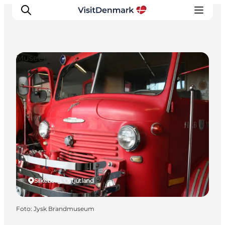
Museen
Inspiration
Regionen
Erlebnisse
Unterkünfte
Reiseplanung
Silkeborg, Ostjütland
Foto
:
Jysk Brandmuseum