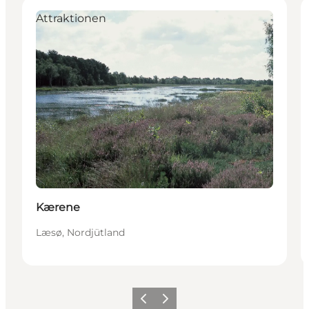
Attraktionen
Kærene
Læsø, Nordjütland
Zurück
Weiter