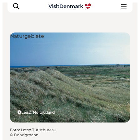
Naturgebiete
Inspiration
Regionen
Erlebnisse
Unterkünfte
Reiseplanung
Læsø, Nordjütland
Foto
:
Læsø Turistbureau
©
Danzigmann