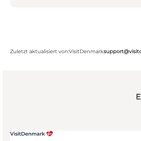
Zuletzt aktualisiert von:
VisitDenmark
support@visi
E