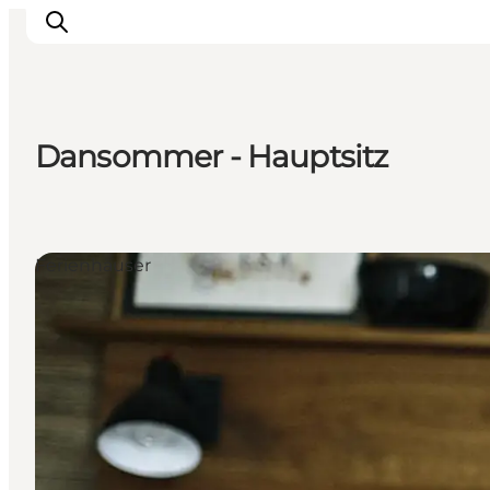
Dansommer - Hauptsitz
Inspiration
Regionen
Erlebnisse
Ferienhäuser
Unterkünfte
Reiseplanung