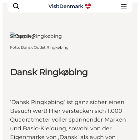
Shopping
Foto
:
Dansk Outlet Ringkøbing
Inspiration
Regionen
Erlebnisse
Dansk Ringkøbing
Unterkünfte
Reiseplanung
’Dansk Ringkøbing‘ ist ganz sicher einen
Besuch wert! Hier verstecken sich 1.000
Quadratmeter voller spannender Marken-
und Basic-Kleidung, sowohl von der
Eigenmarke von ‚Dansk‘ als auch von