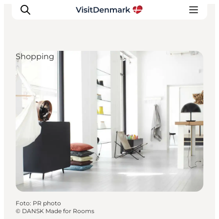
Shopping
Inspiration
Regionen
Erlebnisse
Unterkünfte
Reiseplanung
Foto
:
PR photo
©
DANSK Made for Rooms