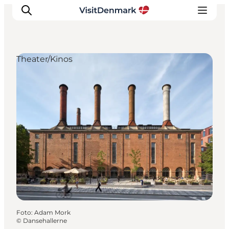
Theater/Kinos
Inspiration
Regionen
Erlebnisse
Unterkünfte
Reiseplanung
Foto
:
Adam Mork
©
Dansehallerne