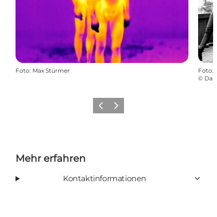
Foto
:
Max Stürmer
Foto
:
©
Dan
Zurück
Weiter
Mehr erfahren
Kontaktinformationen