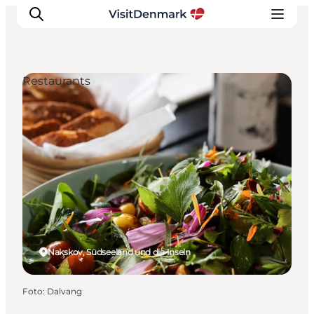
Restaurants
Inspiration
Regionen
Erlebnisse
Unterkünfte
Reiseplanung
Nakskov, Südseeland und die Inseln
Foto
:
Dalvang