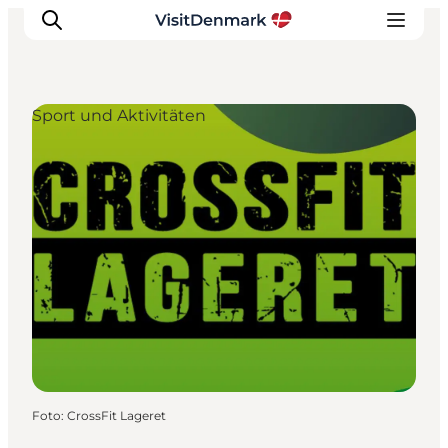
Sport und Aktivitäten
Inspiration
Regionen
Erlebnisse
Unterkünfte
Reiseplanung
Foto
:
CrossFit Lageret