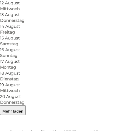
12 August
Mittwoch
13 August
Donnerstag
14 August
Freitag
15 August
Samstag
16 August
Sonntag
17 August
Montag
18 August
Dienstag
Foto
:
Louise Juel Rasmussen
Foto
:
19 August
Mittwoch
20 August
Donnerstag
Zurück
Weiter
Mehr laden