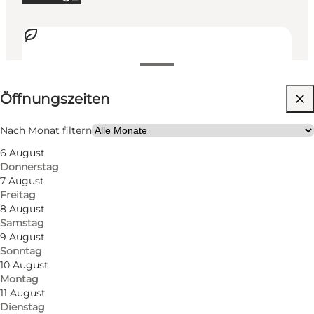
Öffnungszeiten anzeigen
Öffnungszeiten
157
rooms
284
beds
Nach Monat filtern
6 August
Website besuchen
Donnerstag
7 August
Hunde erlaubt
Freitag
8 August
Freunde, Mein Partner, Mir selbst, Mein Geschäft
Samstag
9 August
Sonntag
10 August
Montag
11 August
Dienstag