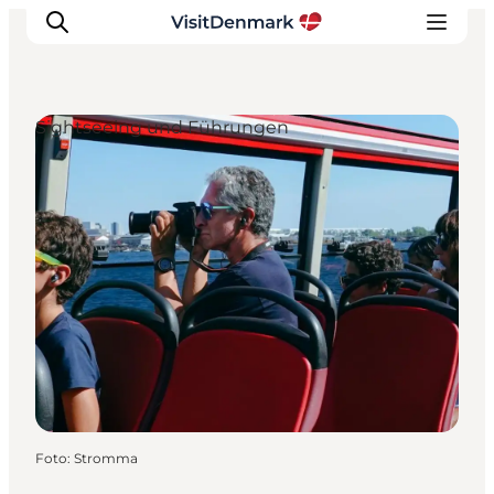
Sightseeing und Führungen
Inspiration
Regionen
Erlebnisse
Unterkünfte
Reiseplanung
Foto
:
Stromma