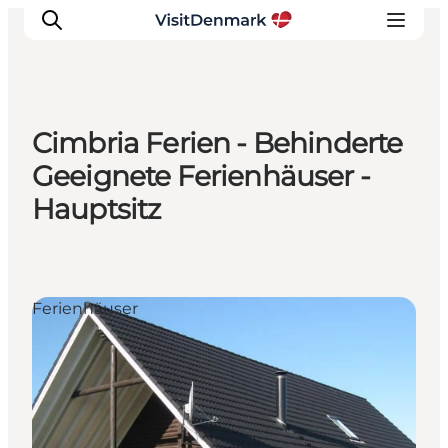
Cimbria Ferien - Behinderte
Inspiration
Geeignete Ferienhäuser -
Regionen
Hauptsitz
Erlebnisse
Unterkünfte
Reiseplanung
Ferienhäuser