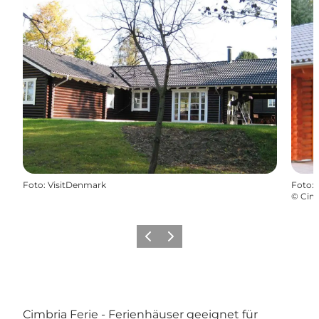
Foto
:
VisitDenmark
Foto
:
©
Cimb
Zurück
Weiter
Cimbria Ferie - Ferienhäuser geeignet für