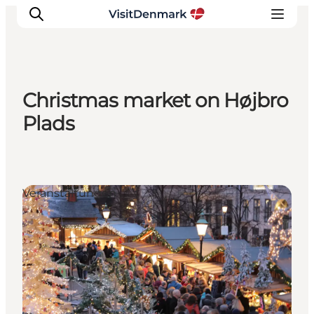
Christmas market on Højbro
Inspiration
Plads
Regionen
Erlebnisse
Unterkünfte
Veranstaltungen
Reiseplanung