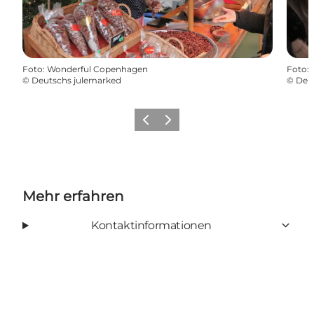
Foto
:
Wonderful Copenhagen
Foto
:
©
Deutschs julemarked
©
Deu
Zurück
Weiter
Mehr erfahren
Kontaktinformationen