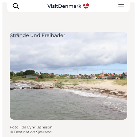
Strände und Freibäder
Inspiration
Regionen
Erlebnisse
Unterkünfte
Reiseplanung
Foto
:
Ida Lyng Jønsson
©
Destination Sjælland