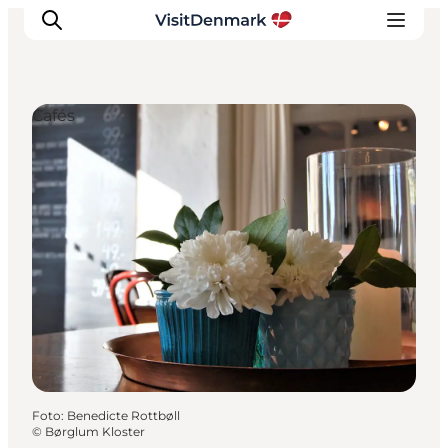
Cafés
Inspiration
Regionen
Erlebnisse
Unterkünfte
Reiseplanung
Foto
:
Benedicte Rottbøll
©
Børglum Kloster