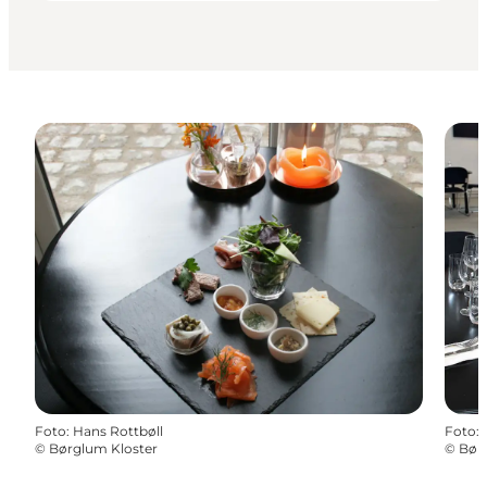
Foto
:
Hans Rottbøll
Foto
:
©
Børglum Kloster
©
Bør