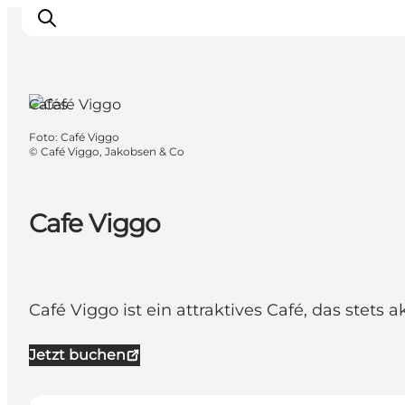
Aarhus,
Ostjütland
Cafés
Foto
:
Café Viggo
Inspiration
©
Café Viggo, Jakobsen & Co
Regionen
Erlebnisse
Cafe Viggo
Unterkünfte
Reiseplanung
Café Viggo ist ein attraktives Café, das stet
Jetzt buchen