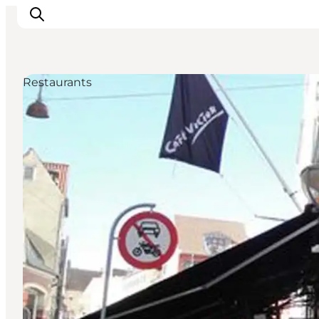
Restaurants
Inspiration
Regionen
Erlebnisse
Unterkünfte
Reiseplanung