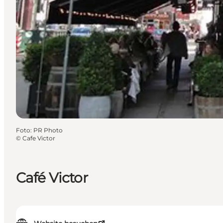
Foto
:
PR Photo
©
Cafe Victor
Café Victor