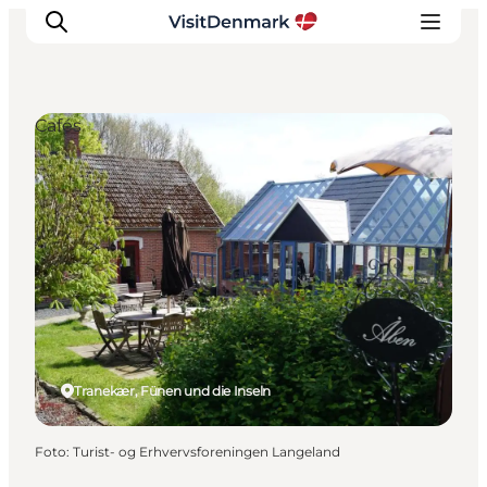
Cafés
Inspiration
Regionen
Erlebnisse
Unterkünfte
Reiseplanung
Tranekær, Fünen und die Inseln
Foto
:
Turist- og Erhvervsforeningen Langeland