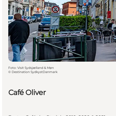
Foto
:
Visit Sydsjælland & Møn
©
Destination SydkystDanmark
Café Oliver