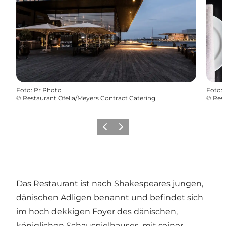
Foto
:
Pr Photo
Foto
:
©
Restaurant Ofelia/Meyers Contract Catering
©
Rest
Zurück
Weiter
Das Restaurant ist nach Shakespeares jungen,
dänischen Adligen benannt und befindet sich
im hoch dekkigen Foyer des dänischen,
königlichen Schauspielhauses, mit seiner