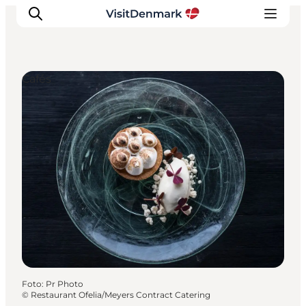
Cafés
Inspiration
Regionen
Erlebnisse
Unterkünfte
Reiseplanung
Foto
:
Pr Photo
©
Restaurant Ofelia/Meyers Contract Catering