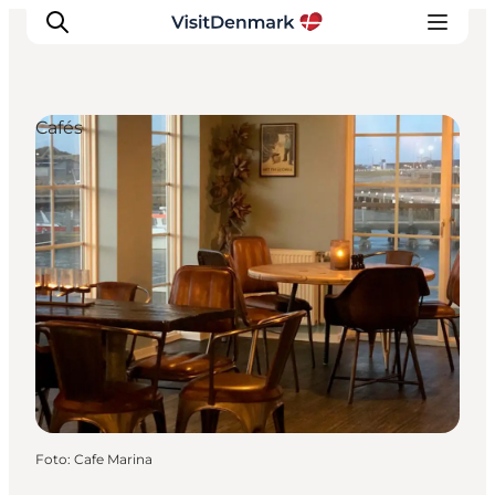
Cafés
Inspiration
Regionen
Erlebnisse
Unterkünfte
Reiseplanung
Foto
:
Cafe Marina