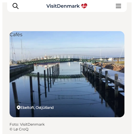
Cafés
Inspiration
Regionen
Erlebnisse
Unterkünfte
Reiseplanung
Ebeltoft, Ostjütland
Foto
:
VisitDenmark
©
Lø CroQ