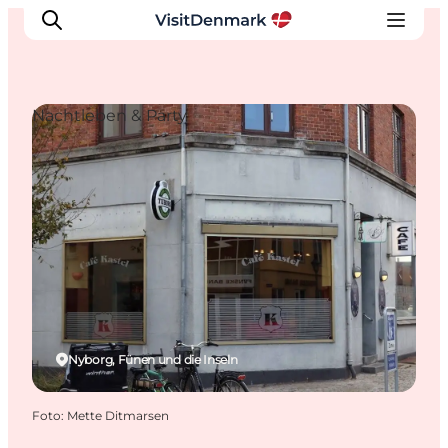
Nachtleben & Party
Inspiration
Regionen
Erlebnisse
Unterkünfte
Reiseplanung
Nyborg, Fünen und die Inseln
Foto
:
Mette Ditmarsen