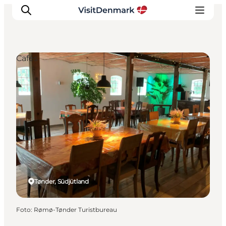
Cafés
Inspiration
Regionen
Erlebnisse
Unterkünfte
Reiseplanung
Tønder, Südjütland
Foto
:
Rømø-Tønder Turistbureau