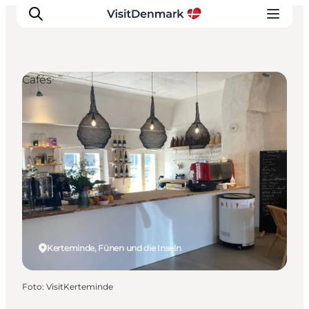
Cafés
Inspiration
Regionen
Erlebnisse
Unterkünfte
Reiseplanung
Kerteminde, Fünen und die Inseln
Foto
:
VisitKerteminde