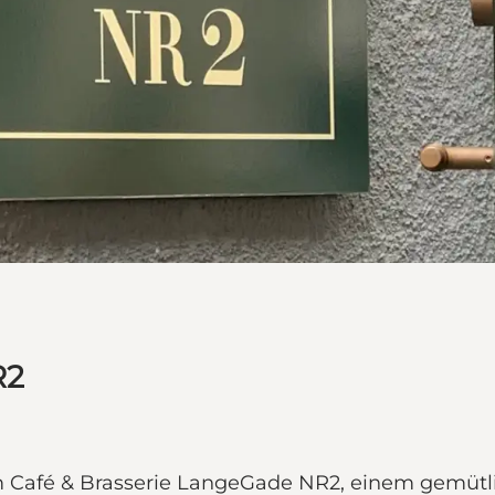
R2
 Café & Brasserie LangeGade NR2, einem gemütli