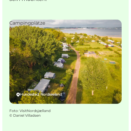
Campingplätze
Hundested, Nordseeland
Foto
:
VisitNordsjælland
©
Daniel Villadsen