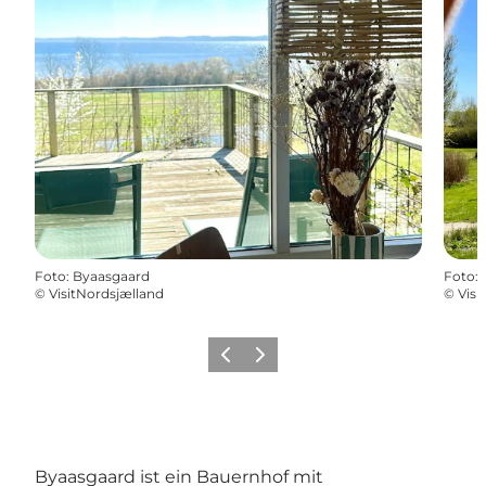
Foto
:
Byaasgaard
Foto
:
©
VisitNordsjælland
©
Visi
Zurück
Weiter
Byaasgaard ist ein Bauernhof mit