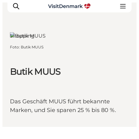
Søby, Fünen
und die Inseln
Shopping
Foto
:
Butik MUUS
Inspiration
Regionen
Erlebnisse
Butik MUUS
Unterkünfte
Reiseplanung
Das Geschäft MUUS führt bekannte
Marken, und Sie sparen 25 % bis 80 %.