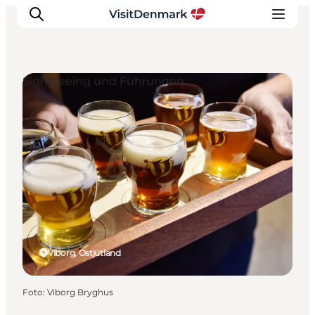
Sightseeing und Führungen
Inspiration
Regionen
Erlebnisse
Unterkünfte
Reiseplanung
Viborg, Ostjütland
Foto
:
Viborg Bryghus