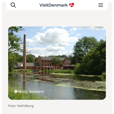
Museen
Inspiration
Regionen
Erlebnisse
Unterkünfte
Reiseplanung
Viborg, Ostjütland
Foto
:
VisitViborg