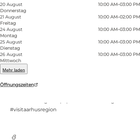
Foto
:
VisitViborg
Foto
:
20 August
10:00 AM–03:00 PM
Donnerstag
21 August
10:00 AM–02:00 PM
Zurück
Weiter
Freitag
24 August
10:00 AM–03:00 PM
Montag
25 August
10:00 AM–03:00 PM
Dienstag
26 August
10:00 AM–03:00 PM
Ausstellung über die Geschichte der
Mittwoch
ehemaligen Fabrik mit Bildern/Filmen und
Mehr laden
alten Werkzeugen.
Öffnungszeiten
Weitere Fotos auf Instagram
#bruunshaabgamlepapfabrik
#visitviborg
#visitaarhusregion