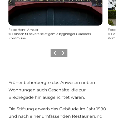
Foto
:
Henri Amsler
Foto
:
©
Fonden til bevarelse af gamle bygninger i Randers
©
Fond
Kommune
Komm
Zurück
Weiter
Früher beherbergte das Anwesen neben
Wohnungen auch Geschäfte, die zur
Brødregade hin ausgerichtet waren.
Die Stiftung erwarb das Gebäude im Jahr 1990
und nach einer umfassenden Restaurierung