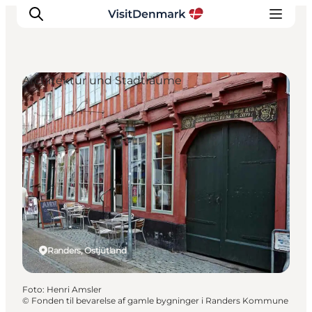
Architektur und Stadträume
Inspiration
Regionen
Erlebnisse
Unterkünfte
Reiseplanung
Randers, Ostjütland
Foto
:
Henri Amsler
©
Fonden til bevarelse af gamle bygninger i Randers Kommune