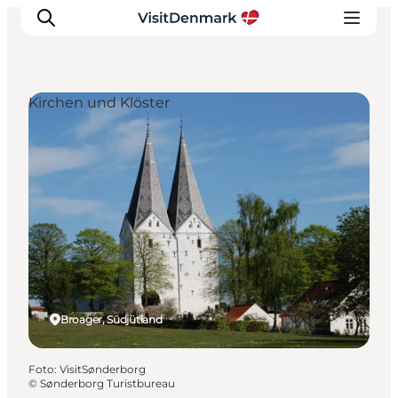
Kirchen und Klöster
Inspiration
Regionen
Erlebnisse
Unterkünfte
Reiseplanung
Broager, Südjütland
Foto
:
VisitSønderborg
©
Sønderborg Turistbureau