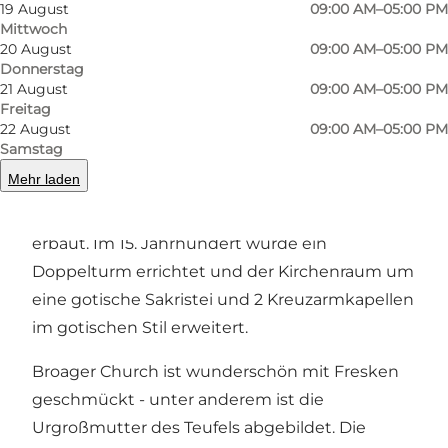
19 August
09:00 AM–05:00 PM
Foto
:
Conni Ernst
Foto
:
Mittwoch
20 August
09:00 AM–05:00 PM
Donnerstag
Zurück
Weiter
21 August
09:00 AM–05:00 PM
Freitag
22 August
09:00 AM–05:00 PM
Samstag
Mehr laden
Die ursprüngliche Kirche in Broager wurde 1209
mit romanischer Apsis, Chor und Langraum
erbaut. Im 15. Jahrhundert wurde ein
Doppelturm errichtet und der Kirchenraum um
eine gotische Sakristei und 2 Kreuzarmkapellen
im gotischen Stil erweitert.
Broager Church ist wunderschön mit Fresken
geschmückt - unter anderem ist die
Urgroßmutter des Teufels abgebildet. Die