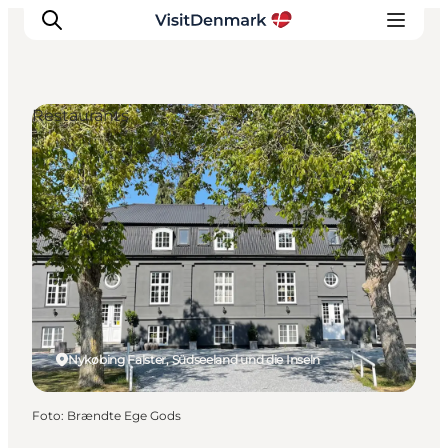
Restaurants
Inspiration
Regionen
Erlebnisse
Unterkünfte
Reiseplanung
Nykøbing Falster, Südseeland und die Inseln
Foto
:
Brændte Ege Gods