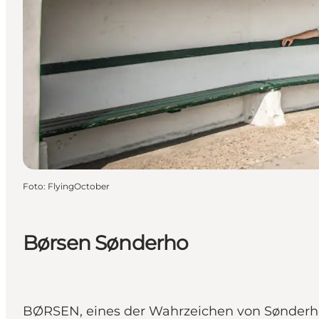
Foto
:
FlyingOctober
Børsen Sønderho
BØRSEN, eines der Wahrzeichen von Sønderho,