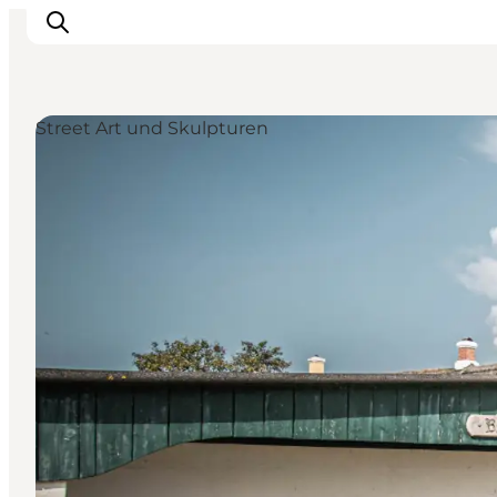
Street Art und Skulpturen
Inspiration
Regionen
Erlebnisse
Unterkünfte
Reiseplanung