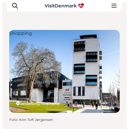
Shopping
Inspiration
Regionen
Erlebnisse
Unterkünfte
Reiseplanung
Sønderborg, Südjütland
Foto
:
Kim Toft Jørgensen