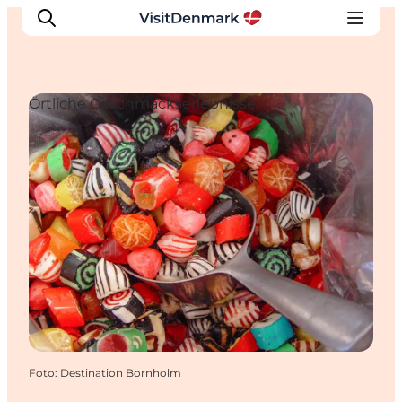
Örtliche Geschmackserlebnisse
Inspiration
Regionen
Erlebnisse
Unterkünfte
Reiseplanung
Foto
:
Destination Bornholm