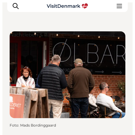
Nachtleben & Party
Inspiration
Regionen
Erlebnisse
Unterkünfte
Reiseplanung
Foto
:
Mads Bordinggaard