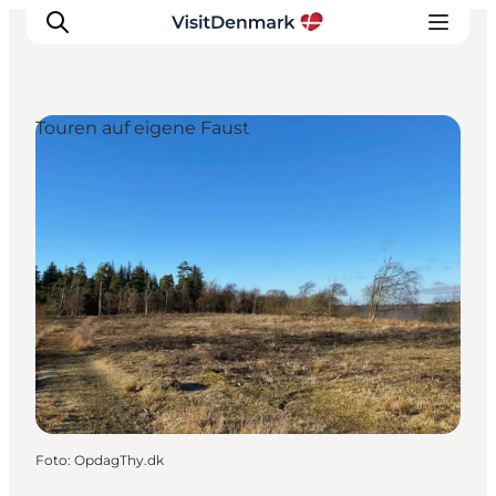
Touren auf eigene Faust
Inspiration
Regionen
Erlebnisse
Unterkünfte
Reiseplanung
Foto
:
OpdagThy.dk