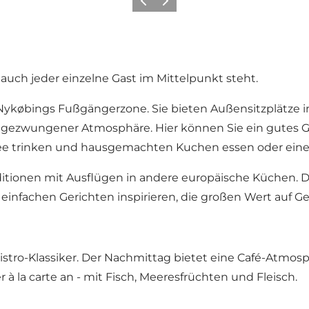
Zurück
Weiter
ch jeder einzelne Gast im Mittelpunkt steht.
n Nykøbings Fußgängerzone. Sie bieten Außensitzplätze
ngezwungener Atmosphäre. Hier können Sie ein gutes Gl
affee trinken und hausgemachten Kuchen essen oder eine
ditionen mit Ausflügen in andere europäische Küchen. D
 einfachen Gerichten inspirieren, die großen Wert auf 
 Bistro-Klassiker. Der Nachmittag bietet eine Café-At
à la carte an - mit Fisch, Meeresfrüchten und Fleisch.