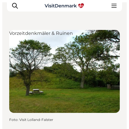
Vorzeitdenkmäler & Ruinen
Inspiration
Regionen
Erlebnisse
Unterkünfte
Reiseplanung
Foto
:
Visit Lolland-Falster