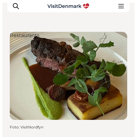
Restaurants
Inspiration
Regionen
Erlebnisse
Unterkünfte
Reiseplanung
Foto
:
VisitNordfyn