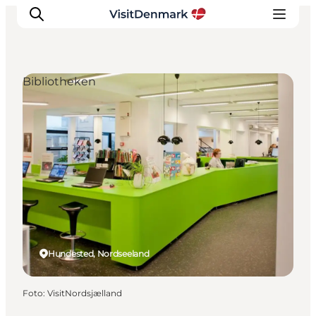
Bibliotheken
Inspiration
Regionen
Erlebnisse
Unterkünfte
Reiseplanung
Hundested, Nordseeland
Foto
:
VisitNordsjælland