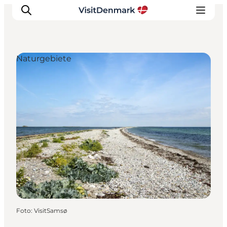
Naturgebiete
Inspiration
Regionen
Erlebnisse
Unterkünfte
Reiseplanung
Foto
:
VisitSamsø